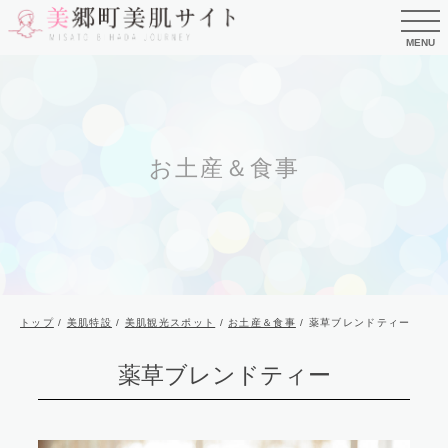
このページの本文へ
MENU
お土産＆食事
現
トップ
/
美肌特設
/
美肌観光スポット
/
お土産＆食事
/
薬草ブレンドティー
在
の
薬草ブレンドティー
位
置：