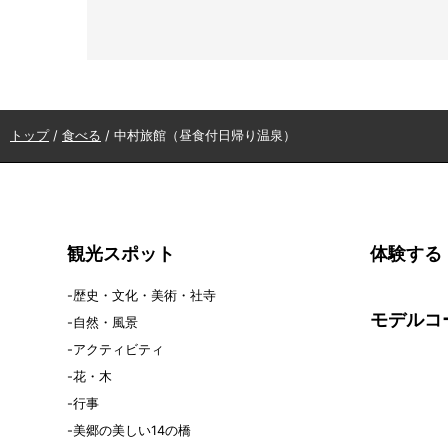
現
トップ
/
食べる
/
中村旅館（昼食付日帰り温泉）
在
の
位
置：
観光スポット
体験する
歴史・文化・美術・社寺
モデルコ
自然・風景
アクティビティ
花・木
行事
美郷の美しい14の橋