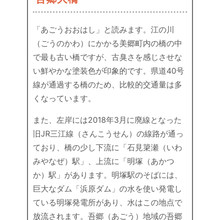
「あごうおおはし」と読みます。江の川
（ごうのかわ）にかかる美郷町内の橋の中
で最も古い橋ですが、古臭さを感じさせな
い鮮やかな塗装色が印象的です。県道40号
線が通過する橋のため、比較的交通量は多
くなっています。
また、左岸には2018年3月に廃線となった
旧JR三江線（さんこうせん）の線路が通っ
ており、橋の少し下流に「石見簗瀬（いわ
みやなぜ）駅」、上流に「明塚（あかつ
か）駅」があります。明塚駅のそばには、
巨大なダム「浜原ダム」の水を使い発電し
ている明塚発電所があり、水はこの地点で
放流されます。吾郷（あごう）地域の吾郷