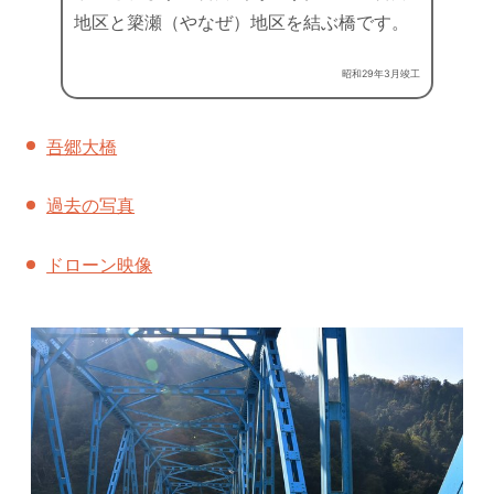
地区と簗瀬（やなぜ）地区を結ぶ橋です。
昭和29年3月竣工
吾郷大橋
過去の写真
ドローン映像