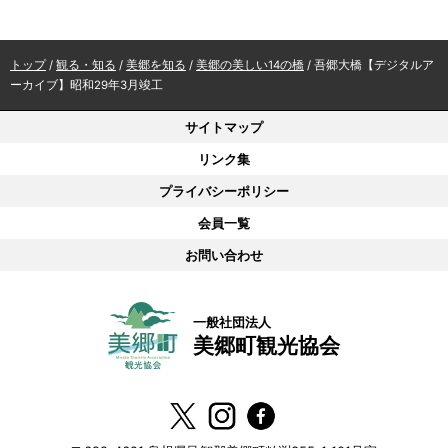
現
トップ
/
観る・知る
/
美郷を知る
/
美郷の美しい14の橋
/
吾郷大橋【デジタルア
在
ーカイブ】昭和29年3月竣工
の
位
サイトマップ
置：
リンク集
プライバシーポリシー
会員一覧
お問い合わせ
一般社団法人
美郷町観光協会