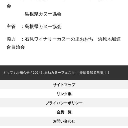
会
島根県カヌー協会
主管 ：島根県カヌー協会
協力 ：石見ワイナリーカヌーの里おおち 浜原地域連
合自治会
現
トップ
/
お知らせ
/
2024しまねカヌーフェスタ in 美郷参加者募集！！
在
の
サイトマップ
位
リンク集
置：
プライバシーポリシー
会員一覧
お問い合わせ