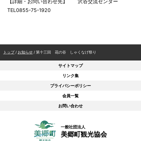
【詳細・お問い合わせ先】 沢谷交流センター
TEL0855-75-1920
現
トップ
/
お知らせ
/
第十三回 花の谷 しゃくなげ祭り
在
の
サイトマップ
位
リンク集
置：
プライバシーポリシー
会員一覧
お問い合わせ
一般社団法人
美郷町観光協会