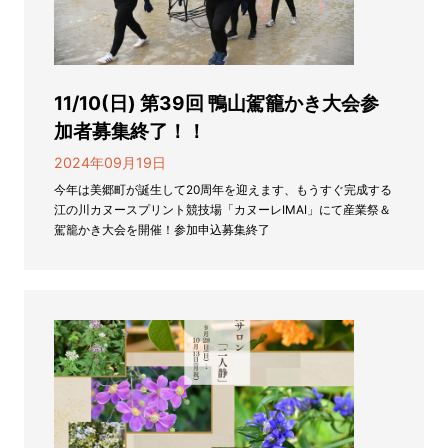
11/10(日) 第39回 鴨山駕籠かき大会参
加者募集終了！！
2024年09月19日
今年は美郷町が誕生して20周年を迎えます、もうすぐ完成する
江の川カヌースプリント競技場「カヌーレIMAI」にて産業祭＆
駕籠かき大会を開催！参加申込募集終了