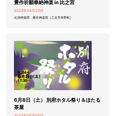
豊作祈願奉納神楽 in 比之宮
2024年04月23日
出演神楽団：横谷神楽団（三次市布野町）
6月8日（土） 別府ホタル祭り＆ほたる
茶屋
2024年04月04日