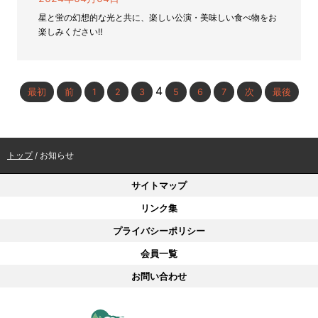
星と蛍の幻想的な光と共に、楽しい公演・美味しい食べ物をお
楽しみください‼
4
最初
前
1
2
3
5
6
7
次
最後
現
トップ
/
お知らせ
在
の
サイトマップ
位
リンク集
置：
プライバシーポリシー
会員一覧
お問い合わせ